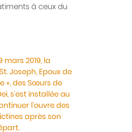
bâtiments â ceux du
9 mars 2019, la
t. Joseph, Epoux de
ie », des Sœurs de
ei, s’est installée au
ontinuer l’ouvre des
ctines après son
épart.