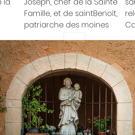
 la
Joseph, chef de la Sainte
sa
Famille, et de saint
Benoît,
re
patriarche des moines
Co