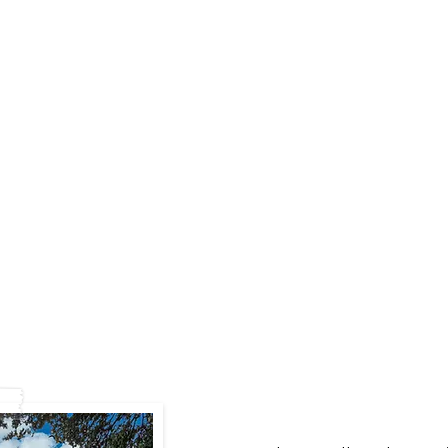
ACCUEIL
Servicios
HORAIRES
SANCTUAIRE
vie religi
ans le besill