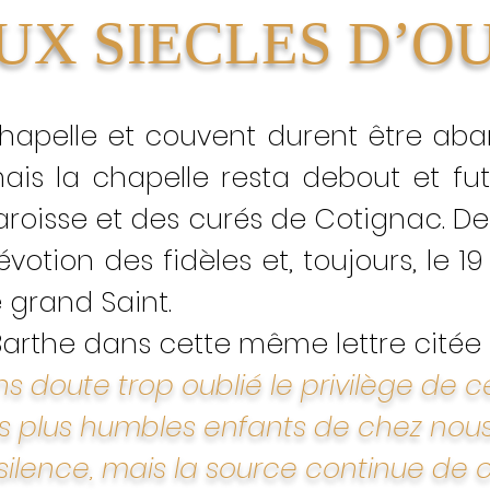
UX SIECLES D’O
 Chapelle et couvent durent être ab
ais la chapelle resta debout et fut
aroisse et des curés de Cotignac. Deux 
évotion des fidèles et, toujours, le 1
 grand Saint.
rthe dans cette même lettre citée p
 doute trop oublié le privilège de ce
es plus humbles enfants de chez nous.
ilence, mais la source continue de c