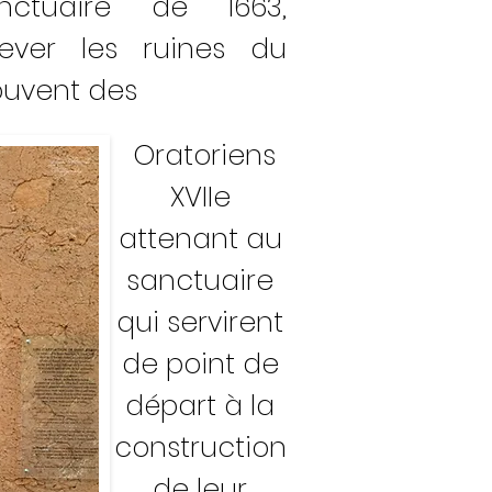
nctuaire de 1663,
lever les ruines du
uvent des
Oratoriens
XVIIe
attenant
au
sanctuaire
qui servirent
de point de
départ à la
construction
de leur