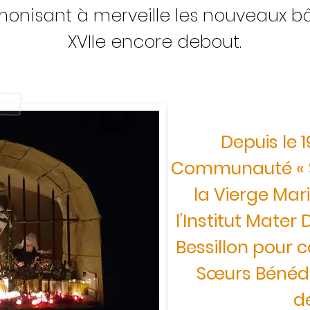
rmonisant à merveille les nouveaux 
XVIIe encore debout.
Depuis le 1
Communauté « S
la Vierge Mar
l’Institut Mater D
Bessillon pour c
Sœurs Bénédi
d