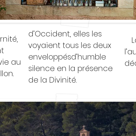
d’Occident, elles les
rnité,
La
voyaient tous les deux
nt
l’
enveloppés
d’humble
 vie au
dé
silence en la présence
llon.
de la Divinité.