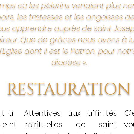
temps où les pèlerins venaient plus no
spoirs, les tristesses et les angoisses 
s apprendre auprès de saint Joseph l
faiteur. Que de grâces nous avons â 
l’Eglise dont il est le Patron, pour not
diocèse ».
RESTAURATION
t la
Attentives aux affinités
C’
ue et
spirituelles de saint
vo