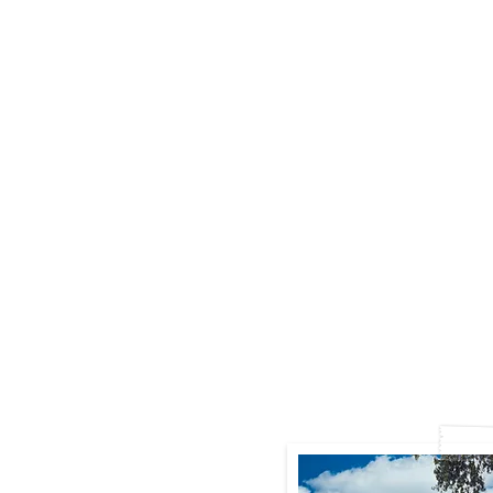
la 
d