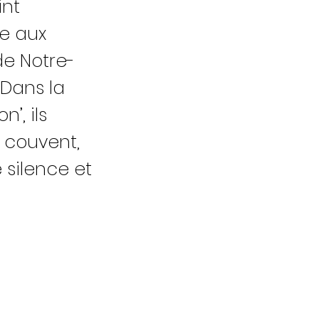
int
e aux
de Notre-
Dans la
n’, ils
t couvent,
e silence et