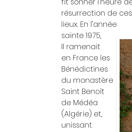
fit sonner l’heure de
résurrection de
ces
lieux.
En l’année
sainte 1975,
Il ramenait
en
France
les
Bénédictines
du monastère
Saint
Benoît
de Médéa
(Algérie) et,
unissant